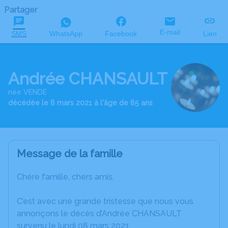
Partager
E-mail
SMS
WhatsApp
Facebook
Lien
Andrée CHANSAULT
née VENDE
décédée le 8 mars 2021 à l'âge de 85 ans
Message de la famille
Chère famille, chers amis,
C’est avec une grande tristesse que nous vous
annonçons le décès d’Andrée CHANSAULT
survenu le lundi 08 mars 2021.