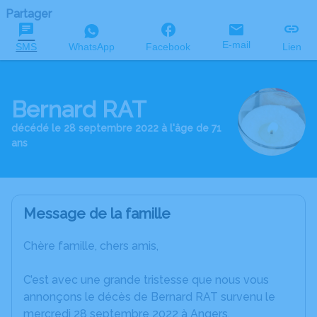
Partager
E-mail
SMS
WhatsApp
Facebook
Lien
Bernard RAT
décédé le 28 septembre 2022 à l'âge de 71
ans
Message de la famille
Chère famille, chers amis,
C’est avec une grande tristesse que nous vous
annonçons le décès de Bernard RAT survenu le
mercredi 28 septembre 2022 à Angers.