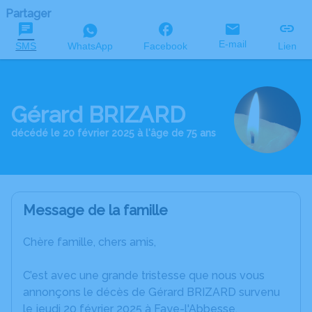
Partager
E-mail
SMS
WhatsApp
Facebook
Lien
Gérard BRIZARD
décédé le 20 février 2025 à l'âge de 75 ans
Message de la famille
Chère famille, chers amis,
C’est avec une grande tristesse que nous vous
annonçons le décès de Gérard BRIZARD survenu
le jeudi 20 février 2025 à Faye-l'Abbesse.