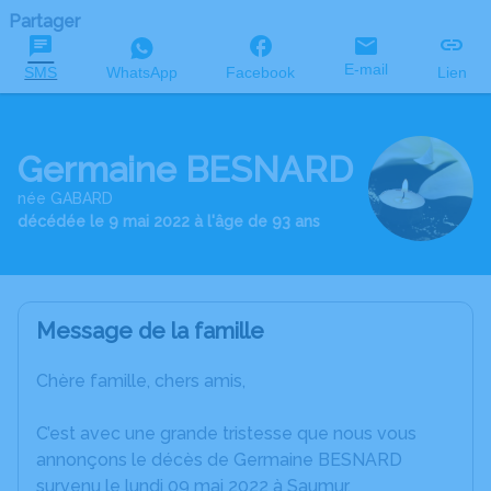
Partager
E-mail
SMS
WhatsApp
Facebook
Lien
Germaine BESNARD
née GABARD
décédée le 9 mai 2022 à l'âge de 93 ans
Message de la famille
Chère famille, chers amis,
C’est avec une grande tristesse que nous vous
annonçons le décès de Germaine BESNARD
survenu le lundi 09 mai 2022 à Saumur.