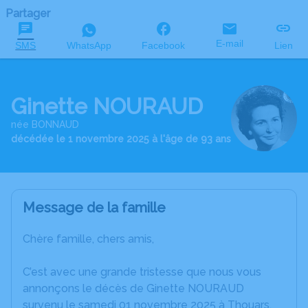
Partager
E-mail
SMS
WhatsApp
Facebook
Lien
Ginette NOURAUD
née BONNAUD
décédée le 1 novembre 2025 à l'âge de 93 ans
Message de la famille
Chère famille, chers amis,
C’est avec une grande tristesse que nous vous
annonçons le décès de Ginette NOURAUD
survenu le samedi 01 novembre 2025 à Thouars.