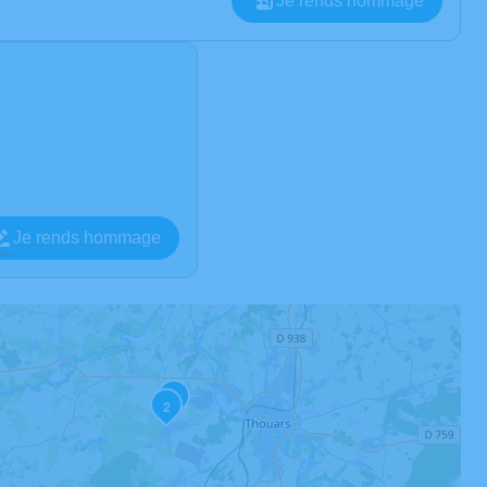
Je rends hommage
Je rends hommage
3
2