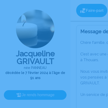
Faire-part
Message de 
Chère famille, 
Jacqueline
C’est avec une
GRIVAULT
à Thouars.
née PANNEAU
Nous vous invit
décédée le 7 février 2024 à l'âge de
vos pensées à t
91 ans
GRIVAULT.
Un service de 
Je rends hommage