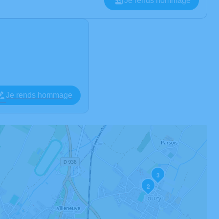
Je rends hommage
Je rends hommage
3
2