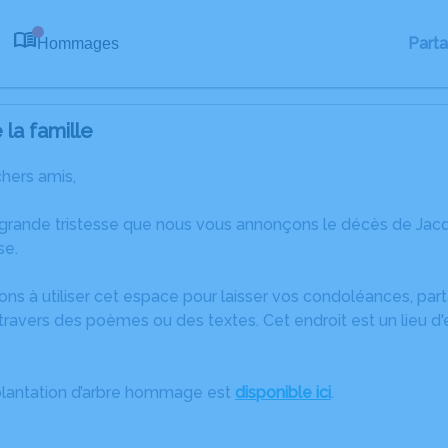
Part
Hommages
0
la famille
chers amis,
 grande tristesse que nous vous annonçons le décès de J
se.
ons à utiliser cet espace pour laisser vos condoléances, pa
travers des poèmes ou des textes. Cet endroit est un lieu d
plantation d’arbre hommage est
disponible ici
.