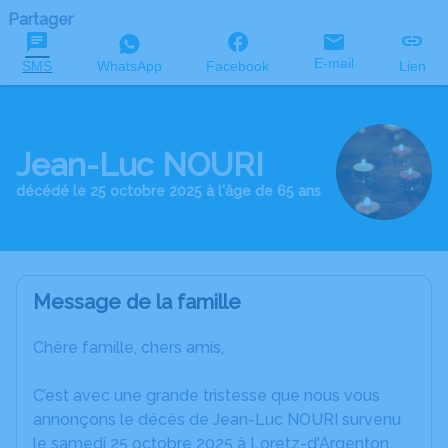
Partager
E-mail
SMS
WhatsApp
Facebook
Lien
Jean-Luc NOURI
décédé le 25 octobre 2025 à l'âge de 65 ans
Message de la famille
Chère famille, chers amis,
C’est avec une grande tristesse que nous vous
annonçons le décès de Jean-Luc NOURI survenu
le samedi 25 octobre 2025 à Loretz-d'Argenton.