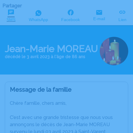
Partager
E-mail
SMS
WhatsApp
Facebook
Lien
Jean-Marie MOREAU
décédé le 3 avril 2023 à l'âge de 86 ans
Message de la famille
Chère famille, chers amis,
C’est avec une grande tristesse que nous vous
annonçons le décès de Jean-Marie MOREAU
survenu le lundi 03 avril 2023 à Saint-Varent.