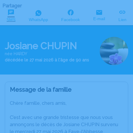
Partager
E-mail
SMS
WhatsApp
Facebook
Lien
Josiane CHUPIN
née HARDY
décédée le 27 mai 2026 à l'âge de 90 ans
Message de la famille
Chère famille, chers amis,
C’est avec une grande tristesse que nous vous
annonçons le décès de Josiane CHUPIN survenu
le mercredi 27 mai 2026 à Faye-l'Abbesse.