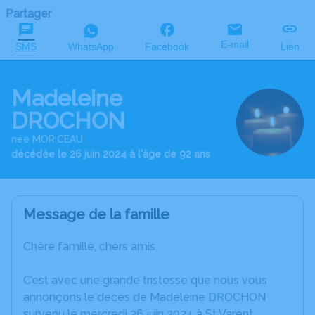
Partager
E-mail
SMS
WhatsApp
Facebook
Lien
Madeleine
DROCHON
née MORICEAU
décédée le 26 juin 2024 à l'âge de 92 ans
Message de la famille
Chère famille, chers amis,
C’est avec une grande tristesse que nous vous
annonçons le décès de Madeleine DROCHON
survenu le mercredi 26 juin 2024 à St Varent.