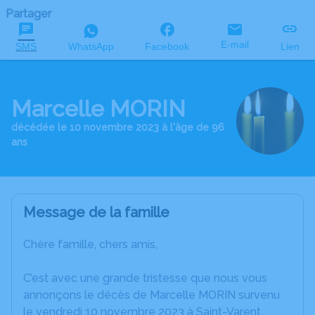
Partager
E-mail
SMS
WhatsApp
Facebook
Lien
Marcelle MORIN
décédée le 10 novembre 2023 à l'âge de 96
ans
Message de la famille
Chère famille, chers amis,
C’est avec une grande tristesse que nous vous
annonçons le décès de Marcelle MORIN survenu
le vendredi 10 novembre 2023 à Saint-Varent.