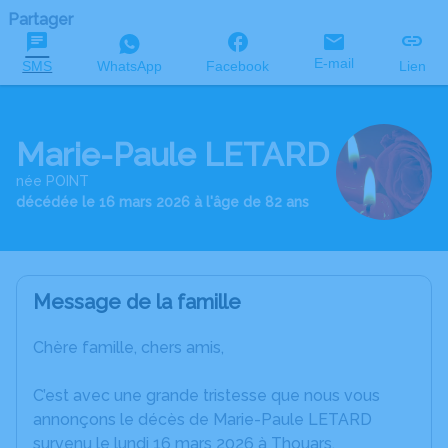
Partager
E-mail
SMS
WhatsApp
Facebook
Lien
Marie-Paule LETARD
née POINT
décédée le 16 mars 2026 à l'âge de 82 ans
Message de la famille
Chère famille, chers amis,
C’est avec une grande tristesse que nous vous
annonçons le décès de Marie-Paule LETARD
survenu le lundi 16 mars 2026 à Thouars.