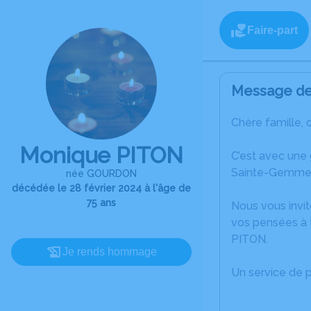
Faire-part
Message de 
Chère famille, 
Monique PITON
C’est avec une
Sainte-Gemme
née GOURDON
décédée le 28 février 2024 à l'âge de
75 ans
Nous vous invit
vos pensées à 
PITON.
Je rends hommage
Un service de 