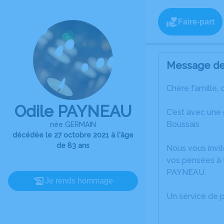
Faire-part
Message de 
Chère famille, 
Odile PAYNEAU
C’est avec une
Boussais.
née GERMAIN
décédée le 27 octobre 2021 à l'âge
de 83 ans
Nous vous invit
vos pensées à t
PAYNEAU.
Je rends hommage
Un service de 