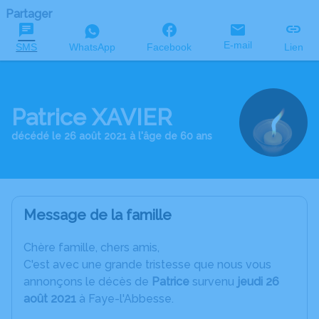
Partager
E-mail
SMS
WhatsApp
Facebook
Lien
Patrice XAVIER
décédé le 26 août 2021 à l'âge de 60 ans
Message de la famille
C
hère famille, chers amis,
C'est avec une grande tristesse que nous vous
annonçons le décès de
Patrice
survenu
jeudi 26
août 2021
à Faye-l'Abbesse.