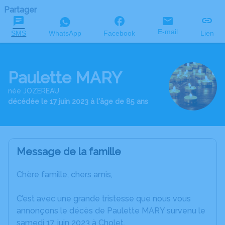
Partager
E-mail
SMS
WhatsApp
Facebook
Lien
Paulette MARY
née JOZEREAU
décédée le 17 juin 2023 à l'âge de 85 ans
Message de la famille
Chère famille, chers amis,
C’est avec une grande tristesse que nous vous
annonçons le décès de Paulette MARY survenu le
samedi 17 juin 2023 à Cholet.