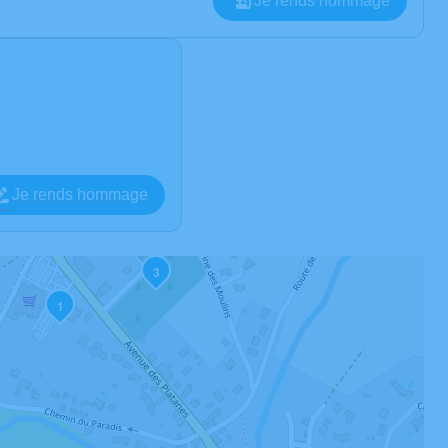
Je rends hommage
Je rends hommage
3
1