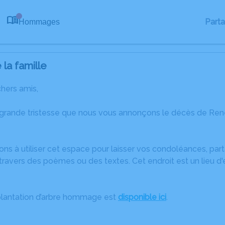
Part
Hommages
0
la famille
chers amis,
 grande tristesse que nous vous annonçons le décès de Re
ons à utiliser cet espace pour laisser vos condoléances, pa
travers des poèmes ou des textes. Cet endroit est un lieu 
plantation d’arbre hommage est
disponible ici
.