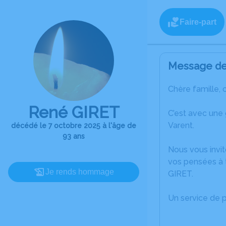
Faire-part
Message de 
Chère famille, 
René GIRET
C’est avec une
Varent.
décédé le 7 octobre 2025 à l'âge de
93 ans
Nous vous invit
vos pensées à 
Je rends hommage
GIRET.
Un service de 