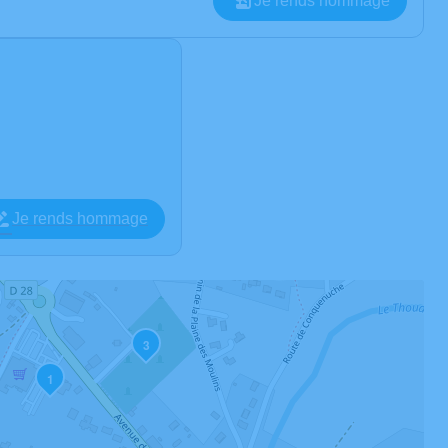
Je rends hommage
Je rends hommage
3
1