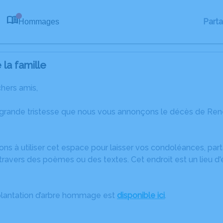
Part
Hommages
0
la famille
chers amis,
 grande tristesse que nous vous annonçons le décès de René
ons à utiliser cet espace pour laisser vos condoléances, pa
travers des poèmes ou des textes. Cet endroit est un lieu 
plantation d’arbre hommage est
disponible ici
.