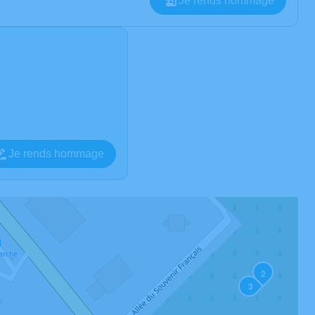
Je rends hommage
Je rends hommage
2
3