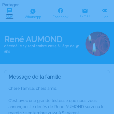
Partager
E-mail
SMS
WhatsApp
Facebook
Lien
René AUMOND
décédé le 17 septembre 2024 à l'âge de 91
ans
Message de la famille
Chère famille, chers amis,
C’est avec une grande tristesse que nous vous
annonçons le décès de René AUMOND survenu le
mardi 17 septembre 2024 à St Varent.