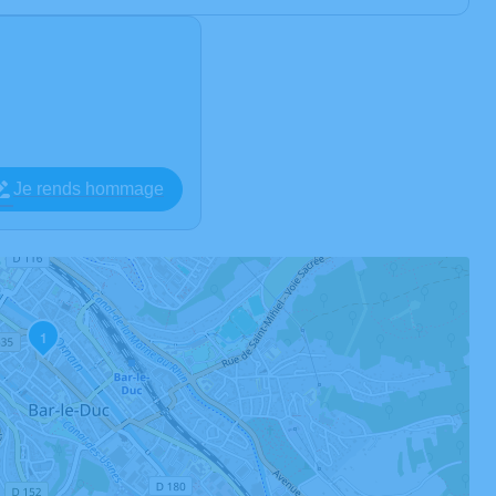
Je rends hommage
1