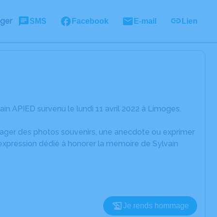
ager
SMS
Facebook
E-mail
Lien
in APIED survenu le lundi 11 avril 2022 à Limoges.
rtager des photos souvenirs, une anecdote ou exprimer
'expression dédié à honorer la mémoire de Sylvain
Je rends hommage