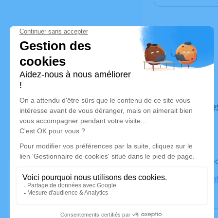
Déroulé de
Le mercred
Église Sain