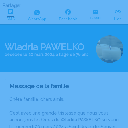
Partager
E-mail
SMS
WhatsApp
Facebook
Lien
Wladria PAWELKO
décédée le 20 mars 2024 à l'âge de 76 ans
Message de la famille
Chère famille, chers amis,
C’est avec une grande tristesse que nous vous
annonçons le décès de Wladria PAWELKO survenu
le mercredi 20 mars 2024 à Saint-Jean-de-Sauves.