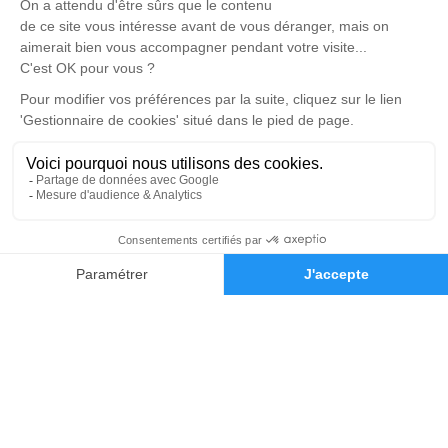
Rue du Champ de l'Ormeau Sainte-Radegonde -
79100 - Sainte-Radegonde
4.9/5 - 34 avis
Espace Funéraire Gobin Portet
05 64 28 33 36
pfgobin.portet@gmail.com
23, Avenue des Platanes - 79330 - Saint-Varent
4.9/5 - 76 avis
Nos Services
Liens utiles
Organiser des obsèques
Avis de décès
05 64 28 33 36
Demande de devis
Monuments funéraires
Demande de rendez-vous
en agence
Services aux familles
Nos réseaux sociaux
Mentions légales
Politique de traitement des données personnelles
Politique d’utilisation des cookies