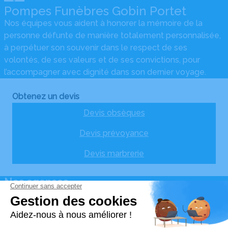
Pompes Funèbres Gobin Portet
Nos équipes vous aident à honorer la mémoire de la
personne défunte de manière totalement personnalisée,
à perpétuer son souvenir dans le respect de ses
volontés, de ses valeurs et de ses convictions, pour
l’accompagner avec dignité dans son dernier voyage.
Obtenez un devis
Devis obsèques
Devis prévoyance
Devis marbrerie
Nos agences
Espace Funéraire Gobin Portet
05 64 28 33 36
pfgobin.portet@gmail.com