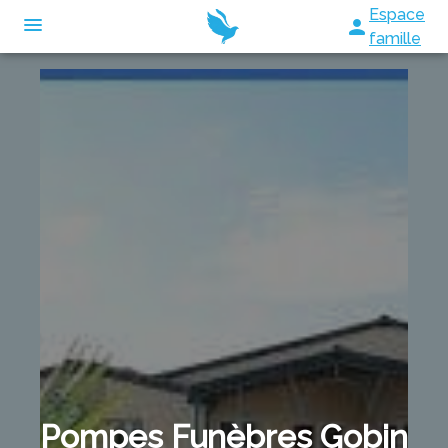
Espace
famille
ORGANISER DES OBSÈQUES
PRÉVOIR SES OBSÈQUES
MONUMENTS FUNÉRAIRES
NOS AGENCES
NOTRE CHAMBRE FUNÉRAIRE
SAINT VARENT
SERVICES AUX FAMILLES
SAINTE RADEGONDE
ESPACES HOMMAGES
Pompes Funèbres Gobin