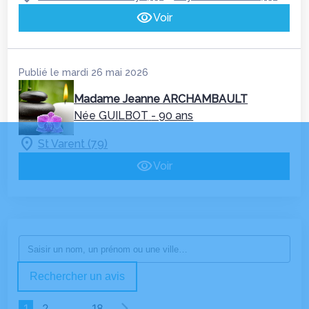
Voir
Publié le mardi 26 mai 2026
Madame Jeanne ARCHAMBAULT
Née GUILBOT
- 90 ans
St Varent (79)
Voir
Rechercher un avis
1
2
…
18