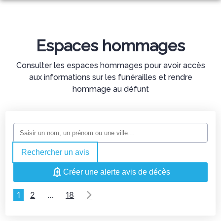
ORGANISER DES OBSÈQUES
PRÉVOIR SES OBSÈQUES
Espaces hommages
MONUMENTS FUNÉRAIRES
Consulter les espaces hommages pour avoir accès
NOS AGENCES
aux informations sur les funérailles et rendre
NOTRE CHAMBRE FUNÉRAIRE
hommage au défunt
SAINT VARENT
SERVICES AUX FAMILLES
SAINTE RADEGONDE
ESPACES HOMMAGES
Rechercher un avis
Créer une alerte avis de décès
1
2
…
18